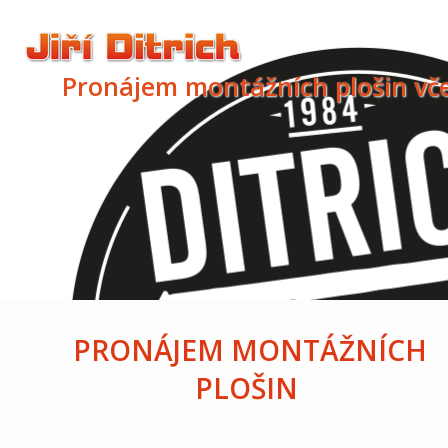
Montážní plošiny
Nymburk
Pronájem montážních plošin vč
PRONÁJEM MONTÁŽNÍCH
PLOŠIN